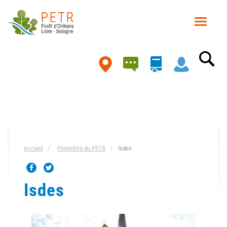
Aller
au
Toggle
contenu
navigat
principal
Carte
Accueil
Périmètre du PETR
Isdes
Isdes