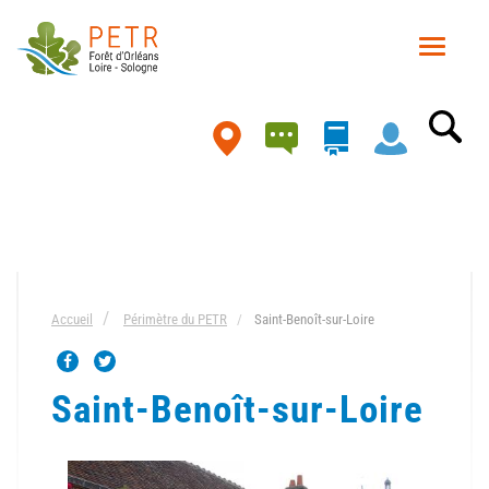
Aller
au
Toggle
contenu
navigat
principal
Carte
Accueil
Périmètre du PETR
Saint-Benoît-sur-Loire
Saint-Benoît-sur-Loire