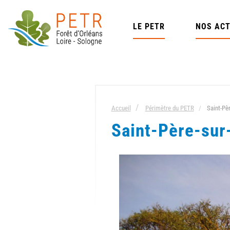
Aller
au
LE PETR
NOS ACT
contenu
principal
Accueil
Périmètre du PETR
Saint-Pèr
Saint-Père-sur