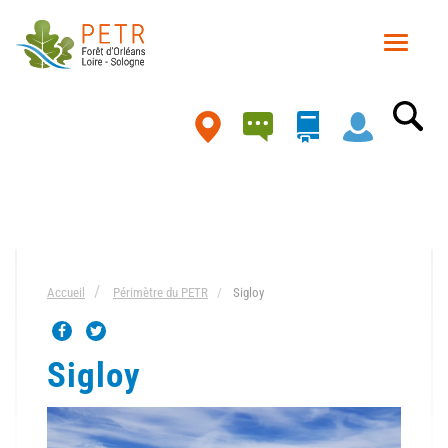
Aller
au
Toggle
contenu
navigat
principal
Carte
Accueil
Périmètre du PETR
Sigloy
Sigloy