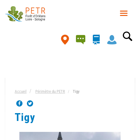
Aller
au
Toggle
contenu
navigat
principal
Carte
Accueil
Périmètre du PETR
Tigy
Tigy