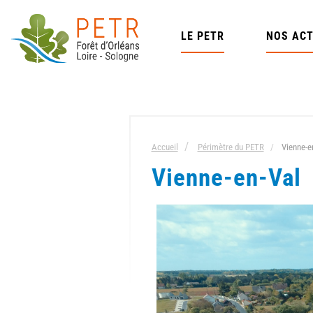
Aller
au
LE PETR
NOS ACT
contenu
principal
Accueil
Périmètre du PETR
Vienne-e
Vienne-en-Val