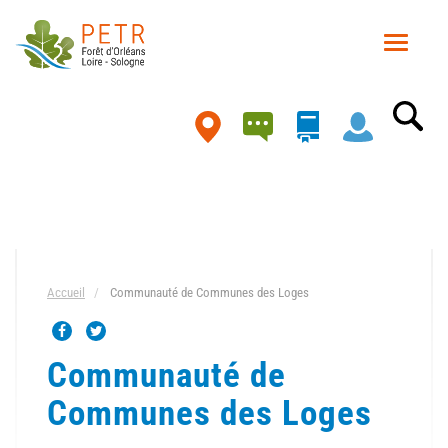
Aller
au
Toggle
contenu
navigat
principal
Carte
Accueil
Communauté de Communes des Loges
Communauté de
Communes des Loges