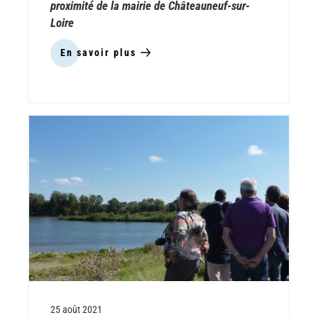
proximité de la mairie de Châteauneuf-sur-
Loire
En savoir plus
sur
Rando-
Bio
1
:
Plantations
et
entretien
-
30
septembre
matin
Châteauneuf-
sur-
Loire
25 août 2021