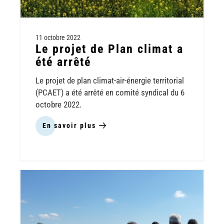
11 octobre 2022
Le projet de Plan climat a
été arrêté
Le projet de plan climat-air-énergie territorial
(PCAET) a été arrêté en comité syndical du 6
octobre 2022.
En savoir plus
sur
Le
projet
de
Plan
climat
a
été
arrêté