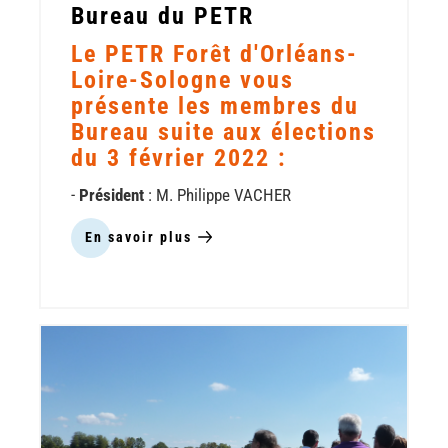
mai
Bureau du PETR
Le PETR Forêt d'Orléans-
Loire-Sologne vous
présente les membres du
Bureau suite aux élections
du 3 février 2022 :
-
Président
: M. Philippe VACHER
En savoir plus
sur
Les
nouveaux
membres
du
Bureau
du
PETR