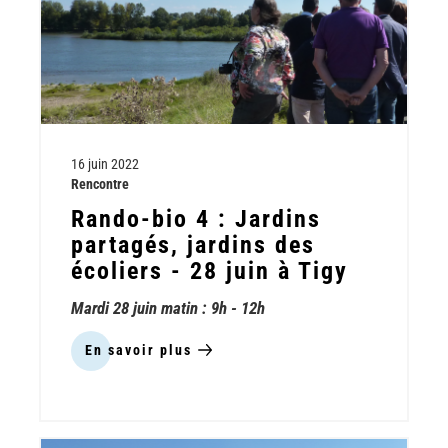
16 juin 2022
Rencontre
Rando-bio 4 : Jardins
partagés, jardins des
écoliers - 28 juin à Tigy
Mardi 28 juin matin : 9h - 12h
En savoir plus
sur
Rando-
bio
4
: