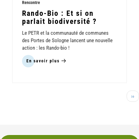
Rencontre
Rando-Bio : Et si on
parlait biodiversité ?
Le PETR et la communauté de communes
des Portes de Sologne lancent une nouvelle
action : les Rando-bio !
En savoir plus
sur
Rando-
Bio
:
Et
Pagination
si
Pag
››
on
sui
parlait
biodiversité
?