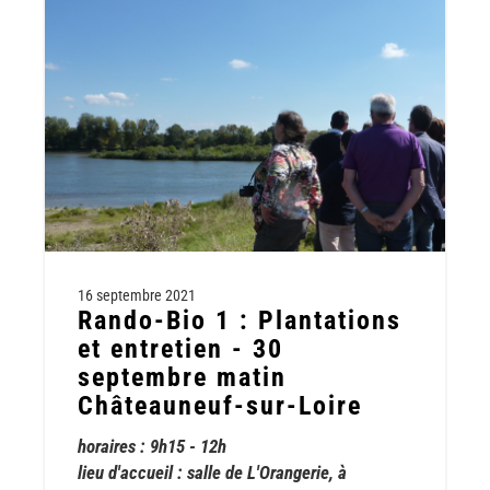
Zéro
pesticide
dans
les
espaces
publics
-
15
novembre
matin
Neuville-
aux-
Bois
16 septembre 2021
Rando-Bio 1 : Plantations
et entretien - 30
septembre matin
Châteauneuf-sur-Loire
horaires : 9h15 - 12h
lieu d'accueil : salle de L'Orangerie, à