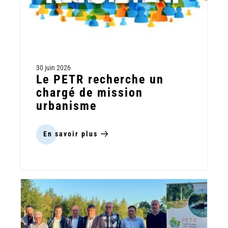
30 juin 2026
Le PETR recherche un
chargé de mission
urbanisme
En savoir plus
sur
Le
PETR
recherche
un
chargé
de
mission
urbanisme