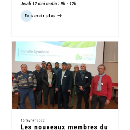
Jeudi 12 mai matin : 9h - 12h
En savoir plus
sur
Rando-
bio
3
:
Gestion
des
espaces
naturels,
exemple
du
Parc
départemental
de
Châteauneuf-
sur-
Loire
-
15 février 2022
12
Les nouveaux membres du