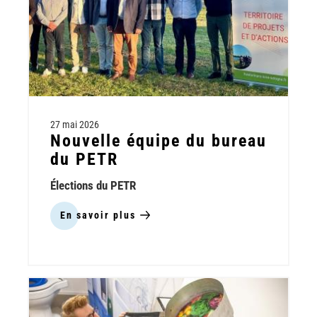
27 mai 2026
Nouvelle équipe du bureau
du PETR
Élections du PETR
En savoir plus
sur
Nouvelle
équipe
du
bureau
du
PETR