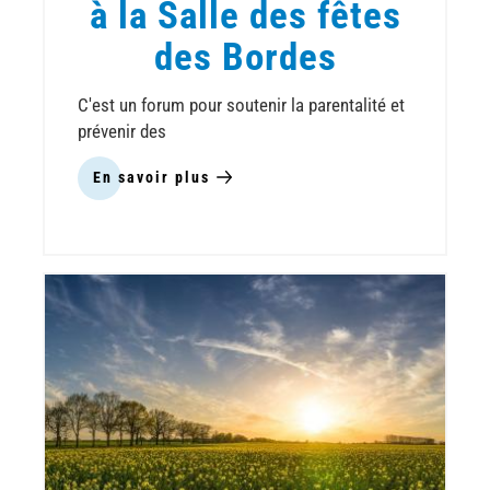
à la Salle des fêtes
des Bordes
C'est un forum pour soutenir la parentalité et
prévenir des
En savoir plus
sur
Explorons
la
maison
!
Prévenir
et
agir
contre
les
risques
domestiques