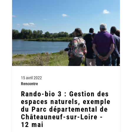
Jardins
partagés,
jardins
des
écoliers
-
28
juin
à
Tigy
15 avril 2022
Rencontre
Rando-bio 3 : Gestion des
espaces naturels, exemple
du Parc départemental de
Châteauneuf-sur-Loire -
12 mai